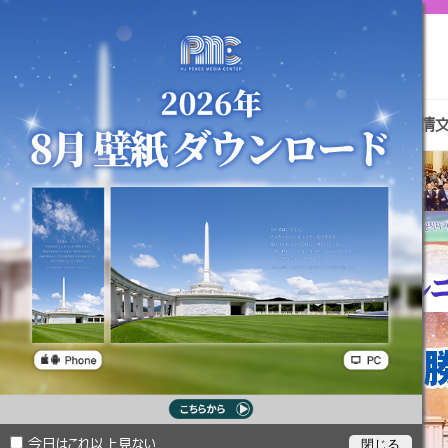
真の父母様
天一国ニュース
伝道資料室
孝情
今日はこれ以上見ない
閉じる