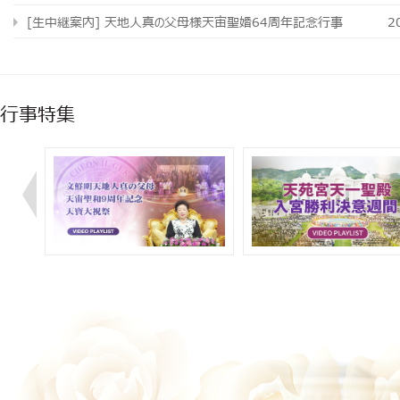
[生中継案内] 天地人真の父母様天宙聖婚64周年記念行事
2
行事特集