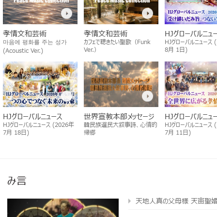
孝情文和芸術
孝情文和芸術
HJグローバルニュ
마음에 평화를 주는 성가
カフェで聴きたい聖歌（Funk
HJグローバルニュース (
Ver.）
8月 1日)
(Acoustic Ver.)
HJグローバルニュース
世界宣教本部メッセージ
HJグローバルニュ
HJグローバルニュース (2026年
韓民族選民大叙事詩、心情的
HJグローバルニュース (
7月 18日)
帰郷
7月 11日)
み言
天地人真の父母様 天宙聖婚64周年 2024 天地人真の父母孝情天宙祝福式 