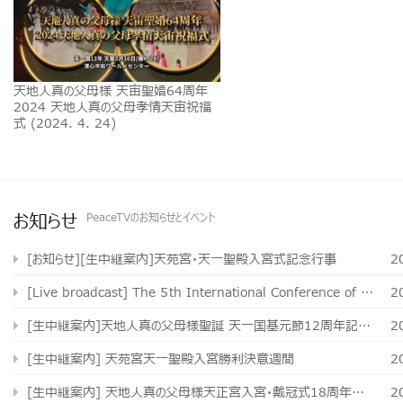
天地人真の父母様 天宙聖婚64周年
2024 天地人真の父母孝情天宙祝福
式 (2024. 4. 24)
お知らせ
PeaceTVのお知らせとイベント
[お知らせ][生中継案内]天苑宮・天一聖殿入宮式記念行事
2
[Live broadcast] The 5th International Conference of Hyojeong Academy
2
[生中継案内]天地人真の父母様聖誕 天一国基元節12周年記念週間
2
[生中継案内] 天苑宮天一聖殿入宮勝利決意週間
2
[生中継案内] 天地人真の父母様天正宮入宮・戴冠式18周年記念式 および 実体聖霊 独り娘 真のお母様 勝利帰国歓迎集会
2