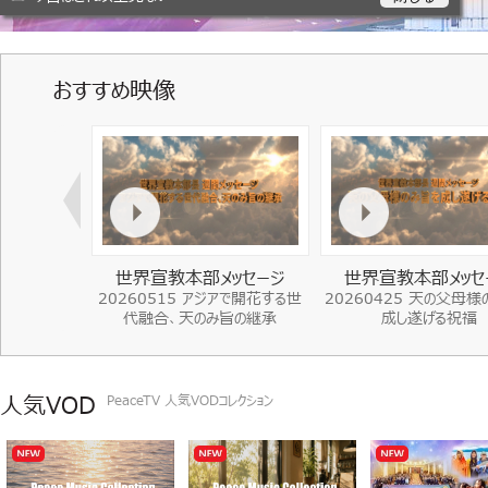
おすすめ映像
ッセージ
世界宣教本部メッセージ
世界宣教本部メッセ
成長”、小さな
20260515 アジアで開花する世
20260425 天の父母様
の歴史となる
代融合、天のみ旨の継承
成し遂げる祝福
人気VOD
PeaceTV 人気VODコレクション