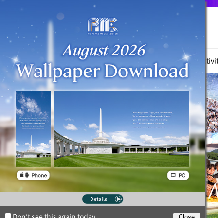
True Parents
News
Witnessing Activi
Don’t see this again today.
Close