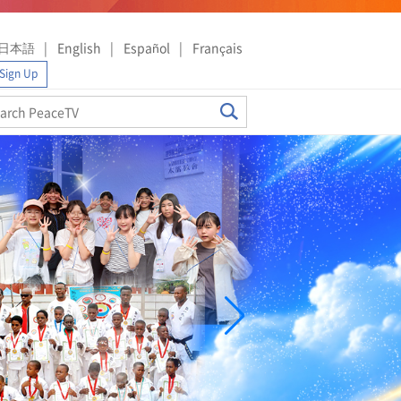
日本語
English
Español
Français
Sign Up