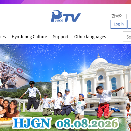
한국어
Log in
ties
Hyo Jeong Culture
Support
Other languages