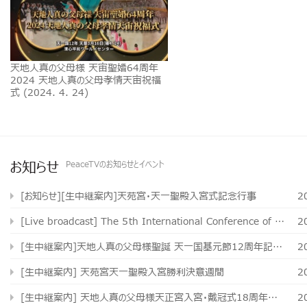
天地人真の父母様 天宙聖婚64周年
2024 天地人真の父母孝情天宙祝福
式 (2024. 4. 24)
お知らせ
PeaceTVのお知らせとイベント
[お知らせ][生中継案内]天苑宮・天一聖殿入宮式記念行事
2
[Live broadcast] The 5th International Conference of Hyojeong Academy
2
[生中継案内]天地人真の父母様聖誕 天一国基元節12周年記念週間
2
[生中継案内] 天苑宮天一聖殿入宮勝利決意週間
2
[生中継案内] 天地人真の父母様天正宮入宮・戴冠式18周年記念式 および 実体聖霊 独り娘 真のお母様 勝利帰国歓迎集会
2