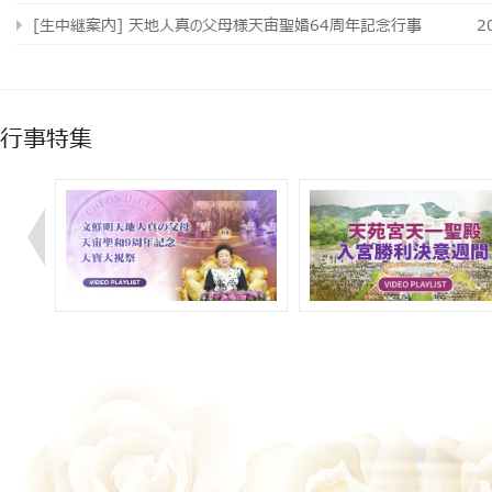
[生中継案内] 天地人真の父母様天宙聖婚64周年記念行事
2
行事特集