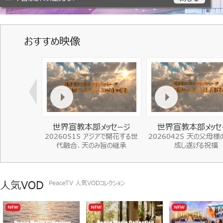
おすすめ映像
ッセージ
世界宣教本部メッセージ
世界宣教本部メッセ
成長”、小さな
20260515 アジアで開花する世
20260425 天の父母様
の歴史となる
代融合、天のみ旨の継承
成し遂げる祝福
人気VOD
PeaceTV 人気VODコレクション