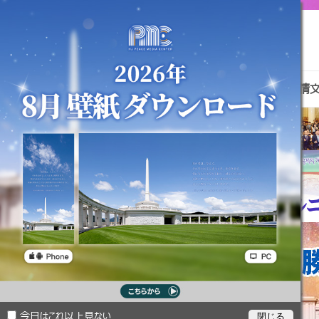
真の父母様
天一国ニュース
伝道資料室
孝情
今日はこれ以上見ない
閉じる