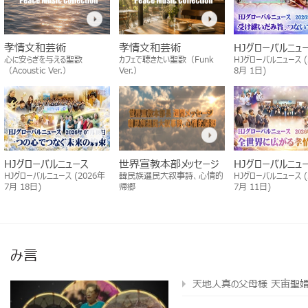
孝情文和芸術
孝情文和芸術
HJグローバルニュ
心に安らぎを与える聖歌
カフェで聴きたい聖歌（Funk
HJグローバルニュース (
（Acoustic Ver.）
Ver.）
8月 1日)
HJグローバルニュース
世界宣教本部メッセージ
HJグローバルニュ
HJグローバルニュース (2026年
韓民族選民大叙事詩、心情的
HJグローバルニュース (
7月 18日)
帰郷
7月 11日)
み言
天地人真の父母様 天宙聖婚64周年 2024 天地人真の父母孝情天宙祝福式 