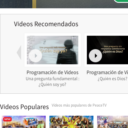
Vídeos Recomendados
eudos
Programación de Videos
Programación de V
l Ministry
Una pregunta fundamental :
¿Quién es Dios?
2026
¿Quién soy yo?
Vídeos Populares
Vídeos más populares de PeaceTV