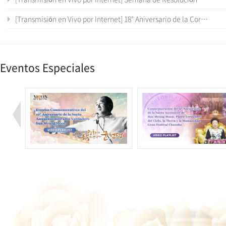
[Transmisión en Vivo por Internet] 18° Aniversario de la Coronación de los Padres Verdaderos a su ingreso al Palacio Cheon Jeong Gung
Eventos Especiales