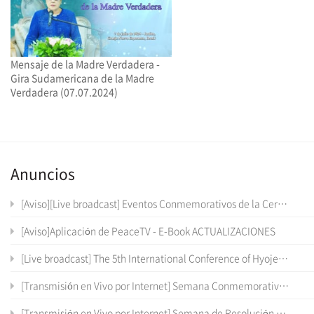
Mensaje de la Madre Verdadera -
Gira Sudamericana de la Madre
Verdadera (07.07.2024)
Anuncios
[Aviso][Live broadcast] Eventos Conmemorativos de la Ceremonia de Inauguración del Santuario Cheon Won Gung Cheon Il
[Aviso]Aplicación de PeaceTV - E-Book ACTUALIZACIONES
[Live broadcast] The 5th International Conference of Hyojeong Academy
[Transmisión en Vivo por Internet] Semana Conmemorativa del Santo Natalicio de los Padres Verdaderos y del 12° Aniversario del Día de la Fundación del Cheon Il Guk
[Transmisión en Vivo por Internet] Semana de Resolución al Ingreso Victorioso al Santuario Cheonwongung Cheonil