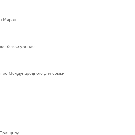
ля Мира»
ное богослужение
ание Международного дня семьи
 Принципу