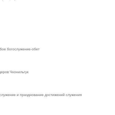
обое богослужение-обет
деров Чхонильгук
ослужение и празднование достижений служения