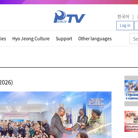
한국어
Log in
ties
Hyo Jeong Culture
Support
Other languages
2026)