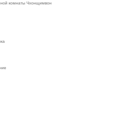
нной комнаты Чхонщимвон
ика
ние