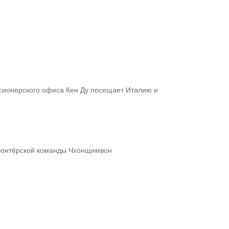
сионерского офиса Кен Ду посещает Италию и
олонтёрской команды Чхонщимвон