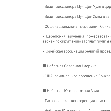
- Визит миссионера Мун Щин Чуля в цер
- Визит миссионера Мун Щин Хына в з
- Общенациональная церемония Сонхва 
- Церемония вручения пожертвовани
весна» по округлению зарплат группы 
- Корейская ассоциация религий пров
■ Небесная Северная Америка
- США: поминальное посещение Сонхва
■ Небесная Юго-восточная Азия
- Тихоокеанская конференция христиа
- Небесная Юго-восточная Азия провел