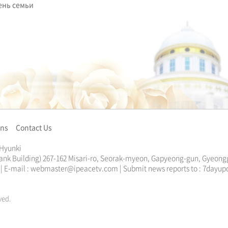
ень семьи
ons
Contact Us
 Hyunki
ank Building) 267-162 Misari-ro, Seorak-myeon, Gapyeong-gun, Gyeongg
13 | E-mail : webmaster@ipeacetv.com | Submit news reports to : 7da
ved.