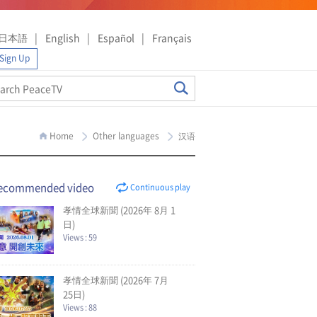
日本語
English
Español
Français
Sign Up
Home
Other languages
汉语