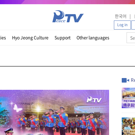
한국어
Log in
ties
Hyo Jeong Culture
Support
Other languages