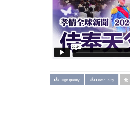
High quality
Low quality