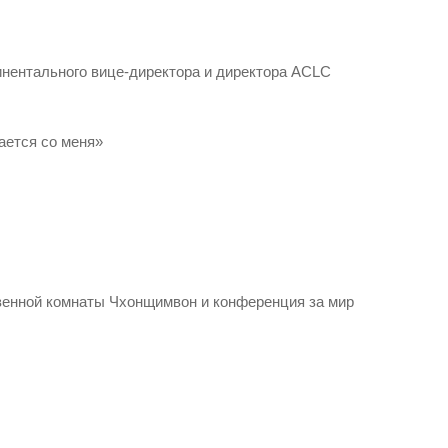
инентального вице-директора и директора ACLC
ается со меня»
твенной комнаты Чхонщимвон и конференция за мир