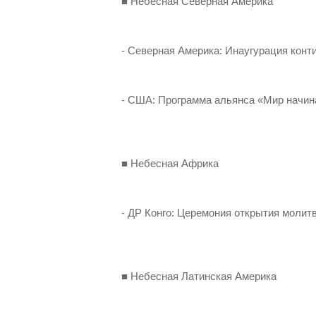
■ Небесная Северная Америка
- Северная Америка: Инаугурация конт
- США: Программа альянса «Мир начин
■ Небесная Африка
- ДР Конго: Церемония открытия моли
■ Небесная Латинская Америка