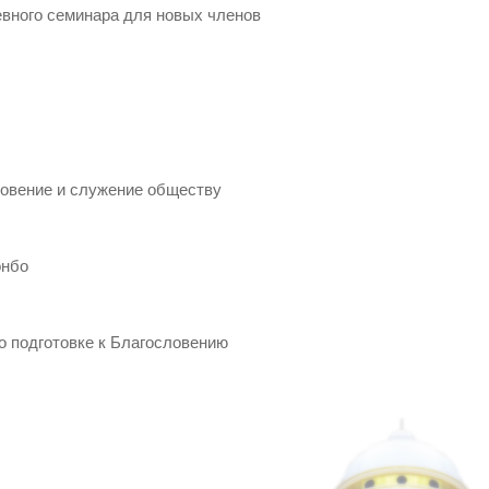
евного семинара для новых членов
новение и служение обществу
онбо
о подготовке к Благословению