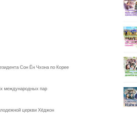
резидента Сон Ён Чхона по Корее
ких международных пар
олодежной церкви Хёджон