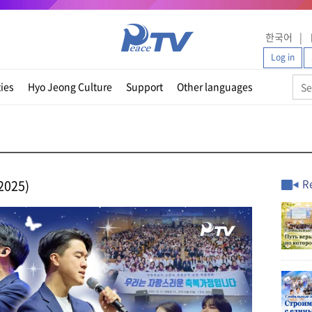
한국어
Log in
ties
Hyo Jeong Culture
Support
Other languages
2025)